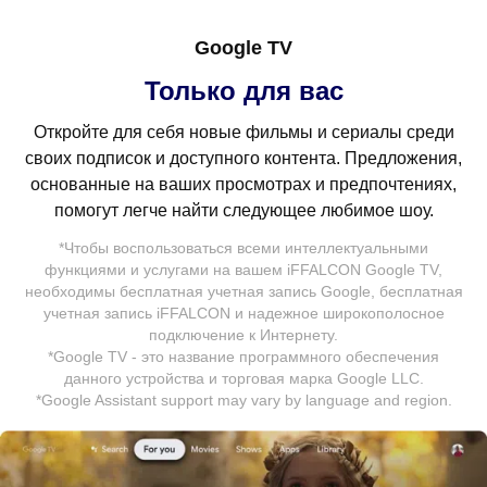
Google TV
Только для вас
Детский профиль
Окей, Google
Откройте для себя новые фильмы и сериалы среди
Безопасное пространство для
Ваш помощник с большим
своих подписок и доступного контента. Предложения,
детей
экраном
основанные на ваших просмотрах и предпочтениях,
помогут легче найти следующее любимое шоу.
Мы поддерживаем вашу заботу о детях. Вам больше
Теперь ваш телевизор полезен, как никогда. Спросите
не придется беспокоиться: активируйте Детский
*Чтобы воспользоваться всеми интеллектуальными
у Google о погоде, результатах соревнований и о
профиль, чтобы открыть увлекательный и
функциями и услугами на вашем iFFALCON Google TV,
многом другом, и вы получите ответ прямо но своем
необходимы бесплатная учетная запись Google, бесплатная
дружелюбный контент, и подарите своим детям
экране. Просматривайте и управляйте совместимыми
учетная запись iFFALCON и надежное широкополосное
безопасную цифровую игровую площадку. Защитите
устройствами умного дома с помощью голоса.
подключение к Интернету.
своих детей от потенциально вредного контента.
*Google TV - это название программного обеспечения
данного устройства и торговая марка Google LLC.
*Google Assistant support may vary by language and region.