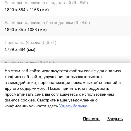
Размеры телевизора с подставкой (ШхВхГ)
1890 x 384 x 1166 (мм)
Размеры телевизора без подставки (ШхВхГ)
1890 x 85 x 1088 (мм)
Подставка (базовая) (ШхГ)
1739 x 384 (мм)
Размер упаковки (ШхВхГ)
2045 x 197 x 1200 (мм);
На этом веб-сайте используются файлы cookie для анализа
трафика веб-сайта, улучшения пользовательского
Масса нетто без подставки (кг)
взаимодействия, персонализации рекламных объявлений и
другого содержимого. Нажав принять или продолжать
26
просматривать сайт, вы соглашаетесь с использованием
файлов cookies. Смотрите наше уведомление о
Масса нетто с подставкой (кг)
конфиденциальности здесь.
Узнать больше
26.5
Принять.
Закрыть
Масса брутто (кг)
38