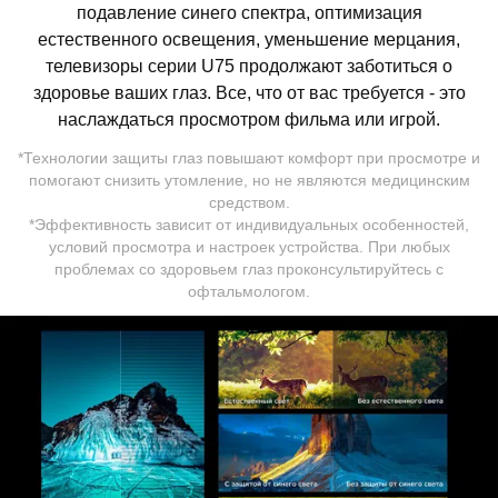
подавление синего спектра, оптимизация
естественного освещения, уменьшение мерцания,
телевизоры серии U75 продолжают заботиться о
здоровье ваших глаз. Все, что от вас требуется - это
наслаждаться просмотром фильма или игрой.
*Технологии защиты глаз повышают комфорт при просмотре и
помогают снизить утомление, но не являются медицинским
средством.
*Эффективность зависит от индивидуальных особенностей,
условий просмотра и настроек устройства. При любых
проблемах со здоровьем глаз проконсультируйтесь с
офтальмологом.