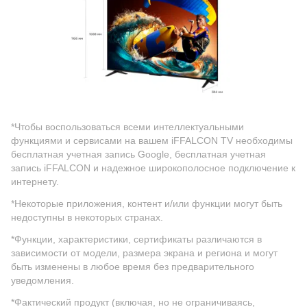
*Чтобы воспользоваться всеми интеллектуальными
функциями и сервисами на вашем iFFALCON TV необходимы
бесплатная учетная запись Google, бесплатная учетная
запись iFFALCON и надежное широкополосное подключение к
интернету.
*Некоторые приложения, контент и/или функции могут быть
недоступны в некоторых странах.
*Функции, характеристики, сертификаты различаются в
зависимости от модели, размера экрана и региона и могут
быть изменены в любое время без предварительного
уведомления.
*Фактический продукт (включая, но не ограничиваясь,