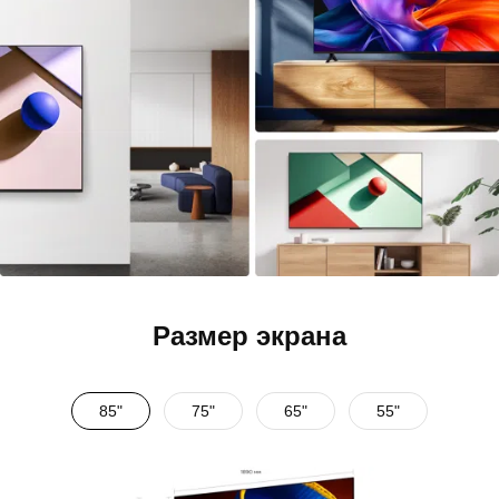
Размер экрана
85"
75"
65"
55"