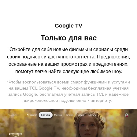
Google TV
Детский профиль
Только для вас
Безопасное пространство для
Google Cast
детей
Откройте для себя новые фильмы и сериалы среди
Транслируйте контент с вашего
своих подписок и доступного контента. Предложения,
смартфона
Мы поддерживаем вашу заботу о детях. Вам больше
основанные на ваших просмотрах и предпочтениях,
не придется беспокоиться: активируйте Детский
Cancel
Confirm
Легко передавайте фильмы, передачи, фотографии и
помогут легче найти следующее любимое шоу.
профиль, чтобы открыть увлекательный и
многое другое с телефона или планшета прямо на
*Чтобы воспользоваться всеми смарт функциями и услугами
дружелюбный контент, и подарите своим детям
телевизор.
на вашем TCL Google TV, необходимы бесплатная учетная
безопасную цифровую игровую площадку. Защитите
запись Google, бесплатная учетная запись TCL и надежное
своих детей от потенциально вредного контента.
широкополосное подключение к интернету.