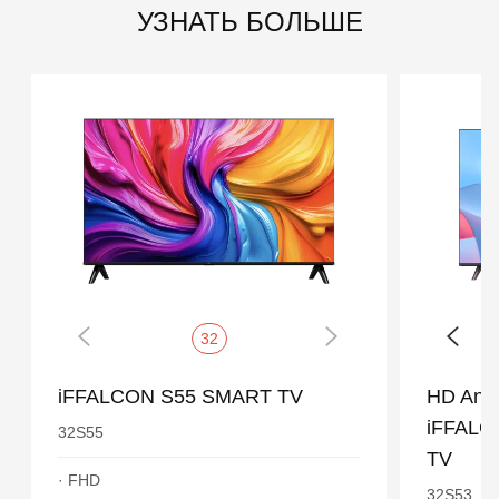
УЗНАТЬ БОЛЬШЕ
32
iFFALCON S55 SMART TV
HD Andr
iFFALCO
32S55
TV
· FHD
32S53