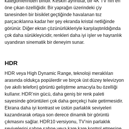
kategorilerinden biridir. Keskin ayrıntılar, bir 4K TV’nin en
öne çıkan özelliğidir. Bir yaprağın üzerindeki çiy
tanesinden bir bisiklet geçtiğinde havalanan toz
parçacıklarına kadar her şey ekranda kristal netliğinde
görünür. Diğer ekran çözünürlükleriyle karşılaştırıldığında
çok daha sürükleyicidir, renkleri daha iyi işler ve hayranlık
uyandıran sinematik bir deneyim sunar.
HDR
HDR veya High Dynamic Range, teknoloji meraklıları
arasında oldukça popülerdir ve birçok üst düzey televizyon
(ve akıllı telefon) görüntü geliştirme amacıyla bu özelliği
kullanır. HDR'nin gücü, daha geniş bir renk paleti
sayesinde görüntüleri çok daha gerçekçi hale getirmesidir.
Ekrana daha iyi kontrast ve üstün parlaklık seviyeleri
kazandırarak ortaya son derece dinamik bir görüntü
çıkmasını sağlar. HDR10 versiyonu, TV'nin parlaklık
seviyelerini sahne sahne veya kare kare kontrol etmesine