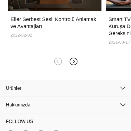
Eller Serbest Sesli Kontrolü Anlamak
Smart TV'
ve Avantajları
Kuruşa De
Gereksin
2022-02-02
2021-03-17
Ürünler
Hakkımızda
FOLLOW US