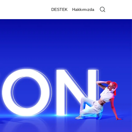
DESTEK
Hakkımızda
U85A
U95A
U75A
U65
S55