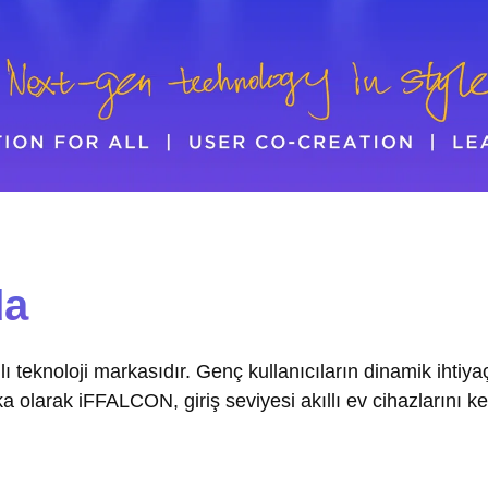
da
ı teknoloji markasıdır. Genç kullanıcıların dinamik ihti
 olarak iFFALCON, giriş seviyesi akıllı ev cihazlarını keş