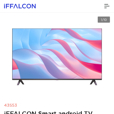
1/10
43S53
iFFALCON Smart android TV