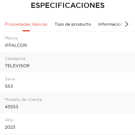
ESPECIFICACIONES
Propiedades básicas
Tipo de producto
Información gene
Marca
iFFALCON
Categoría
TELEVISOR
Serie
S53
Modelo de cliente
43S53
Año
2023