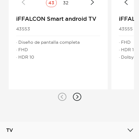
43
32
iFFALCON Smart android TV
iFFAL
43S53
43S55
· Diseño de pantalla completa
· FHD
· FHD
· HDR 10
· HDR 10
· Dolby 
TV