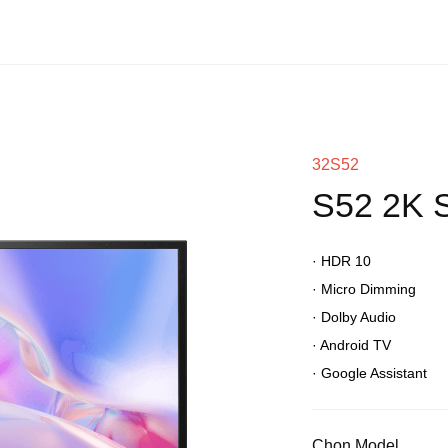
32S52
S52 2K S
·
HDR 10
·
Micro Dimming
·
Dolby Audio
·
Android TV
·
Google Assistant
Chọn Model.