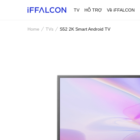
TV
HỖ TRỢ
Về iFFALCON
Home
TVs
S52 2K Smart Android TV