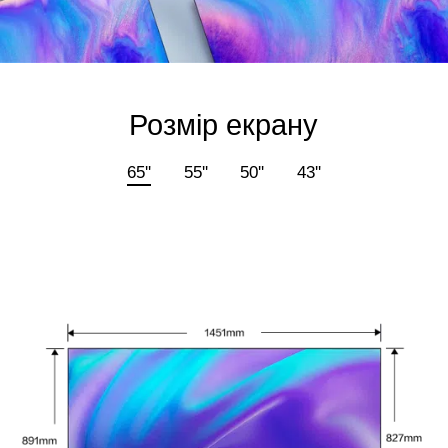
Розмір екрану
65''
55''
50''
43''