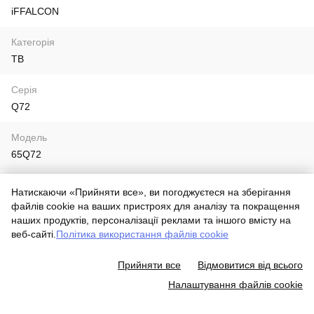
iFFALCON
Категорія
ТВ
Серія
Q72
Модель
65Q72
Рік
Натискаючи «Прийняти все», ви погоджуєтеся на зберігання
2022
файлів cookie на ваших пристроях для аналізу та покращення
наших продуктів, персоналізації реклами та іншого вмісту на
Eтикетка живлення
веб-сайті.
Політика використання файлів cookie
100~240V
Прийняти все
Відмовитися від всього
Налаштування файлів cookie