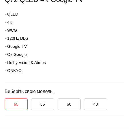
·
QLED
·
4K
·
WCG
·
120Hz DLG
·
Google TV
·
Ok Google
·
Dolby Vision & Atmos
·
ONKYO
Виберіть свою модель.
65
55
50
43