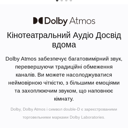
Кінотеатральний Аудіо Досвід
вдома
Dolby Atmos забезпечує багатовимірний звук,
перевершуючи традиційні обмеження
каналів. Ви можете насолоджуватися
неймовірною чіткістю, з більшими емоціями
та захоплюючим звуком, що наповнює
кімнату.
Dolby, Dolby Atmos і символ double-D є зареєстрованими
торговельними марками Dolby Laboratories.