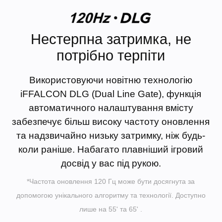
Нестерпна затримка, не
потрібно терпіти
Використовуючи новітню технологію
iFFALCON DLG (Dual Line Gate), функція
автоматичного налаштування вмісту
забезпечує більш високу частоту оновлення
та надзвичайно низьку затримку, ніж будь-
коли раніше. Набагато плавніший ігровий
досвід у вас під рукою.
*Частота оновлення 120 Гц може бути досягнута за
допомогою унікального алгоритму та технології. Доступно
лише на 55' та 65' .