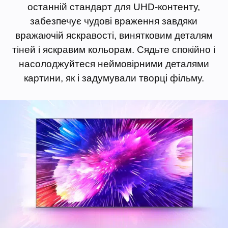
останній стандарт для UHD-контенту,
забезпечує чудові враження завдяки
вражаючій яскравості, винятковим деталям
тіней і яскравим кольорам. Сядьте спокійно і
насолоджуйтеся неймовірними деталями
картини, як і задумували творці фільму.