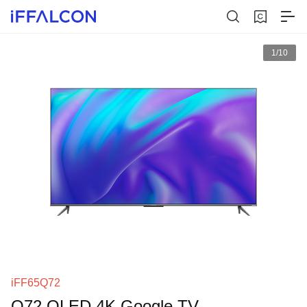
1/10
iFF65Q72
Q72 QLED 4K Google TV