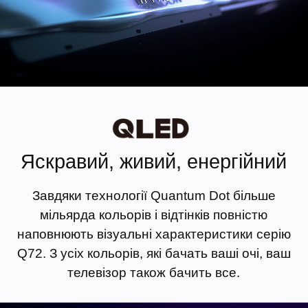
Loaded
16.26%
:
/
Яскравий, живий, енергійний
Завдяки технології Quantum Dot більше
мільярда кольорів і відтінків повністю
наповнюють візуальні характеристики серію
Q72. З усіх кольорів, які бачать ваші очі, ваш
телевізор також бачить все.