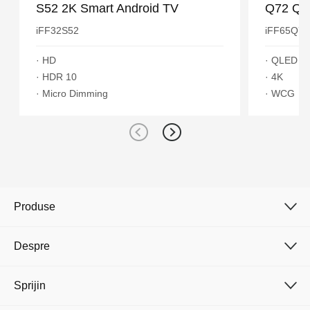
S52 2K Smart Android TV
Q72 QL
iFF32S52
iFF65Q72
· HD
· QLED
· HDR 10
· 4K
· Micro Dimming
· WCG
Produse
Despre
Sprijin