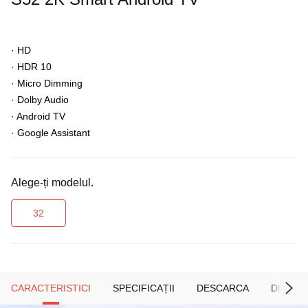
· HD
· HDR 10
· Micro Dimming
· Dolby Audio
· Android TV
· Google Assistant
Alege-ți modelul.
32
CARACTERISTICI
SPECIFICAȚII
DESCARCA
DESCOP