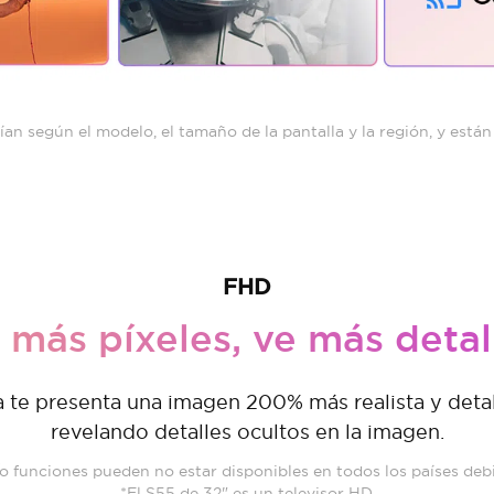
arían según el modelo, el tamaño de la pantalla y la región, y est
FHD
 más píxeles, ve más detal
a te presenta una imagen 200% más realista y detall
revelando detalles ocultos en la imagen.
o funciones pueden no estar disponibles en todos los países debi
*El S55 de 32" es un televisor HD.