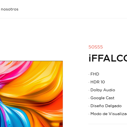
 nosotros
50S55
iFFALC
·
FHD
·
HDR 10
·
Dolby Audio
·
Google Cast
·
Diseño Delgado
·
Modo de Visualiza