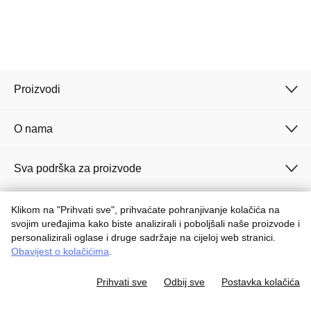
Proizvodi
O nama
Sva podrška za proizvode
Croatia / Croatian
Klikom na "Prihvati sve", prihvaćate pohranjivanje kolačića na
svojim uređajima kako biste analizirali i poboljšali naše proizvode i
Autorsko pravo © 2026 iFFALCON. Sva prava pridržana.
personalizirali oglase i druge sadržaje na cijeloj web stranici.
Obavijest o kolačićima
.
Uvjeti korištenja
Postavke kolačića
Obavijest o privatnosti
Prihvati sve
Odbij sve
Postavka kolačića